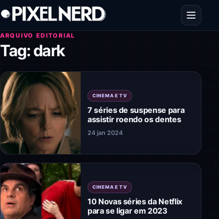
Pular para o conteúdo
Abrir men
ARQUIVO EDITORIAL
Tag:
dark
CINEMA E TV
7 séries de suspense para
assistir roendo os dentes
24 jan 2024
CINEMA E TV
10 Novas séries da Netflix
para se ligar em 2023