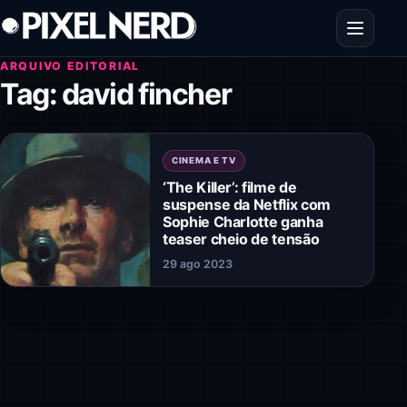
Pular para o conteúdo
Abrir men
ARQUIVO EDITORIAL
Tag:
david fincher
CINEMA E TV
‘The Killer’: filme de
suspense da Netflix com
Sophie Charlotte ganha
teaser cheio de tensão
29 ago 2023