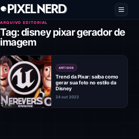
Pular para o conteúdo
Abrir men
ARQUIVO EDITORIAL
Tag:
disney pixar gerador de
imagem
ARTIGOS
Trend da Pixar: saiba como
gerar sua foto no estilo da
Disney
24 out 2023