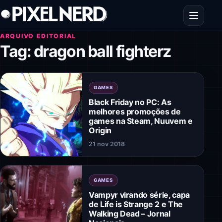
Pular para o conteúdo
Abrir men
ARQUIVO EDITORIAL
Tag:
dragon ball fighterz
GAMES
Black Friday no PC: As
melhores promoções de
games na Steam, Nuuvem e
Origin
21 nov 2018
GAMES
Vampyr virando série, capa
de Life is Strange 2 e The
Walking Dead – Jornal