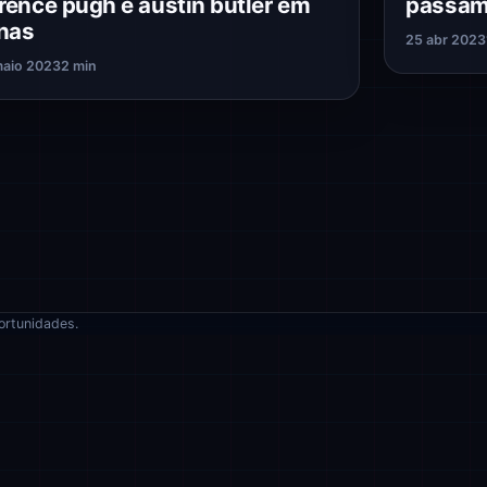
orence pugh e austin butler em
passam
nas
25 abr 2023
maio 2023
2 min
ortunidades.