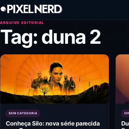
Pular para o conteúdo
ARQUIVO EDITORIAL
Tag:
duna 2
SEM CATEGORIA
CI
Conheça Silo: nova série parecida
Du