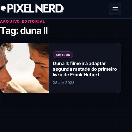
Pular para o conteúdo
Abrir men
ARQUIVO EDITORIAL
Tag:
duna II
ARTIGOS
Duna II: filme irá adaptar
segunda metade do primeiro
livro de Frank Hebert
28 abr 2023