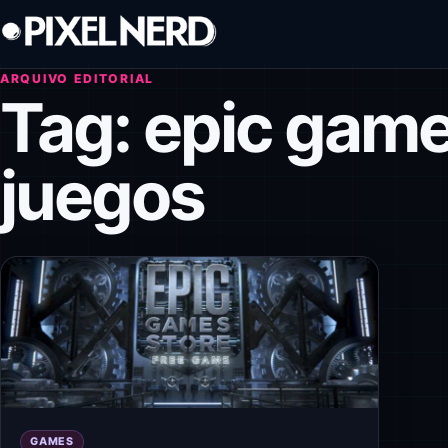
Pular para o conteúdo
ARQUIVO EDITORIAL
Tag:
epic game
juegos
GAMES