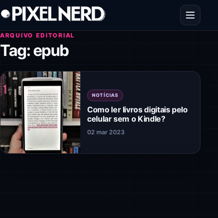
Pular para o conteúdo
Abrir men
ARQUIVO EDITORIAL
Tag:
epub
NOTÍCIAS
Como ler livros digitais pelo
celular sem o Kindle?
02 mar 2023