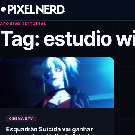
Pular para o conteúdo
ARQUIVO EDITORIAL
Tag:
estudio wi
CINEMA E TV
Esquadrão Suicida vai ganhar