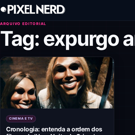
Pular para o conteúdo
ARQUIVO EDITORIAL
Tag:
expurgo a
CINEMA E TV
Cronologia: entenda a ordem dos