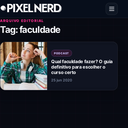
Pular para o conteúdo
Abrir men
ARQUIVO EDITORIAL
Tag:
faculdade
PODCAST
Qual faculdade fazer? O guia
definitivo para escolher o
curso certo
25 jun 2020