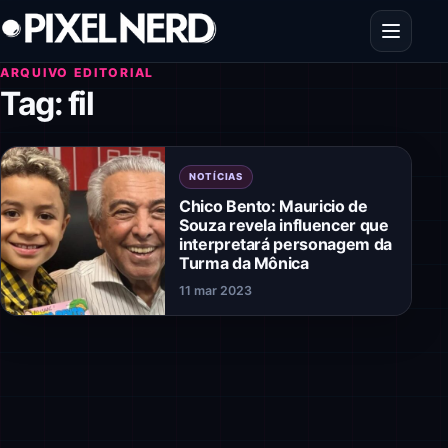
Pular para o conteúdo
Abrir men
ARQUIVO EDITORIAL
Tag:
fil
NOTÍCIAS
Chico Bento: Mauricio de
Souza revela influencer que
interpretará personagem da
Turma da Mônica
11 mar 2023