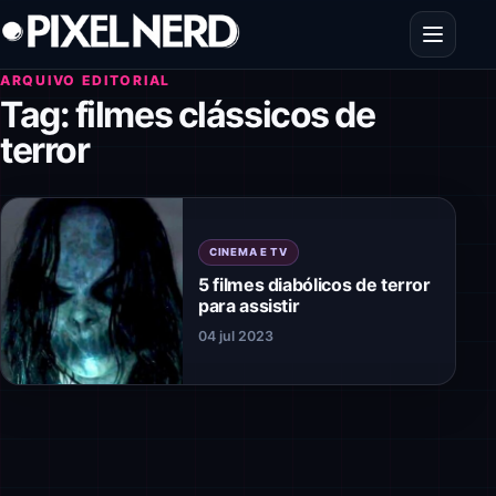
Pular para o conteúdo
Abrir men
ARQUIVO EDITORIAL
Tag:
filmes clássicos de
terror
CINEMA E TV
5 filmes diabólicos de terror
para assistir
04 jul 2023