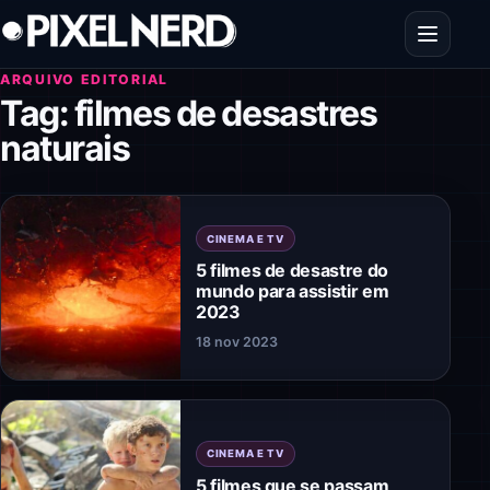
Pular para o conteúdo
Abrir men
ARQUIVO EDITORIAL
Tag:
filmes de desastres
naturais
CINEMA E TV
5 filmes de desastre do
mundo para assistir em
2023
18 nov 2023
CINEMA E TV
5 filmes que se passam