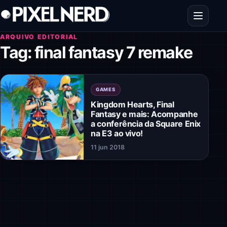
Pular para o conteúdo
Abrir men
ARQUIVO EDITORIAL
Tag:
final fantasy 7 remake
GAMES
Kingdom Hearts, Final
Fantasy e mais: Acompanhe
a conferência da Square Enix
na E3 ao vivo!
11 jun 2018