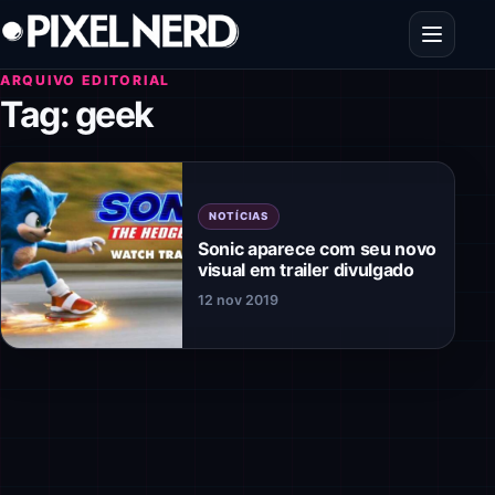
Pular para o conteúdo
Abrir men
ARQUIVO EDITORIAL
Tag:
geek
NOTÍCIAS
Sonic aparece com seu novo
visual em trailer divulgado
12 nov 2019