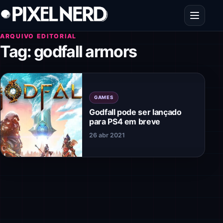
Pular para o conteúdo
Abrir men
ARQUIVO EDITORIAL
Tag:
godfall armors
GAMES
Godfall pode ser lançado
para PS4 em breve
26 abr 2021