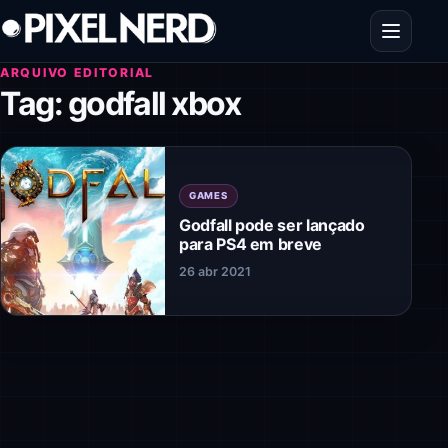
Pular para o conteúdo
Abrir men
ARQUIVO EDITORIAL
Tag:
godfall xbox
GAMES
Godfall pode ser lançado
para PS4 em breve
26 abr 2021