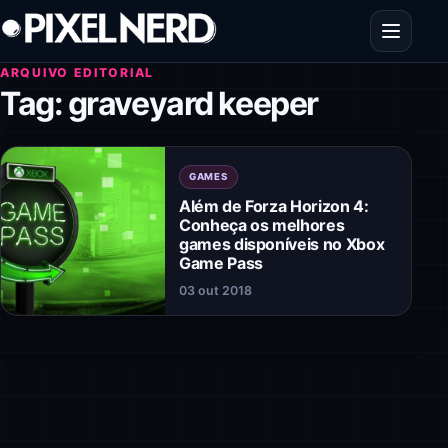
Pular para o conteúdo
Abrir men
ARQUIVO EDITORIAL
Tag:
graveyard keeper
GAMES
Além de Forza Horizon 4:
Conheça os melhores
games disponíveis no Xbox
Game Pass
03 out 2018