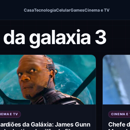
Casa
Tecnologia
Celular
Games
Cinema e TV
 da galaxia 3
NEMA E TV
CINEMA E 
ardiões da Galáxia: James Gunn
Chefe d