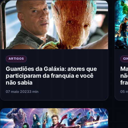
ARTIGOS
CI
Guardiões da Galáxia: atores que
Ma
participaram da franquia e você
nã
não sabia
fr
07 maio 2023
3 min
05 