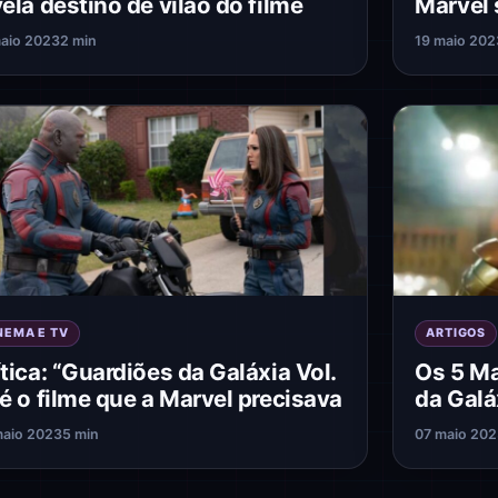
vela destino de vilão do filme
Marvel 
aio 2023
2 min
19 maio 202
NEMA E TV
ARTIGOS
ítica: “Guardiões da Galáxia Vol.
Os 5 Ma
 é o filme que a Marvel precisava
da Galá
maio 2023
5 min
07 maio 20