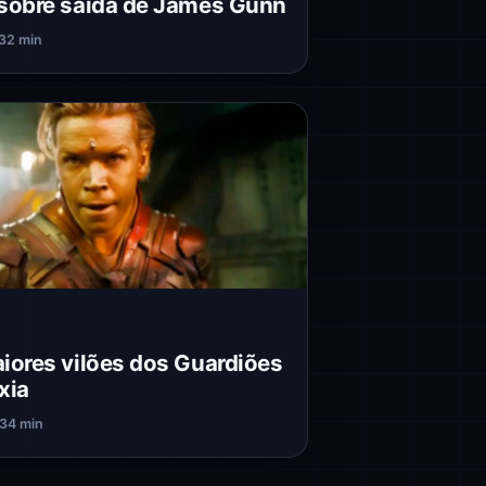
sobre saída de James Gunn
3
2 min
iores vilões dos Guardiões
xia
23
4 min