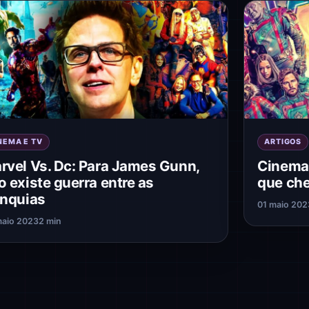
NEMA E TV
ARTIGOS
rvel Vs. Dc: Para James Gunn,
Cinema 
o existe guerra entre as
que che
anquias
01 maio 202
maio 2023
2 min