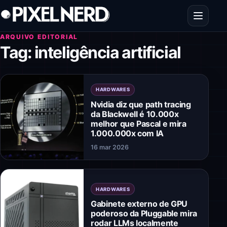
Pular para o conteúdo
Abrir men
ARQUIVO EDITORIAL
Tag:
inteligência artificial
HARDWARES
Nvidia diz que path tracing
da Blackwell é 10.000x
melhor que Pascal e mira
1.000.000x com IA
16 mar 2026
HARDWARES
Gabinete externo de GPU
poderoso da Pluggable mira
rodar LLMs localmente