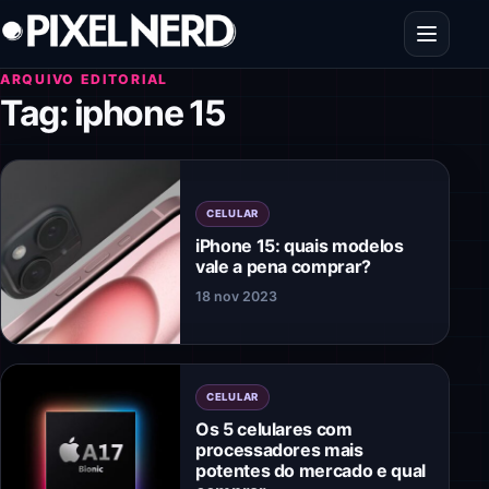
Pular para o conteúdo
Abrir men
ARQUIVO EDITORIAL
Tag:
iphone 15
CELULAR
iPhone 15: quais modelos
vale a pena comprar?
18 nov 2023
CELULAR
Os 5 celulares com
processadores mais
potentes do mercado e qual