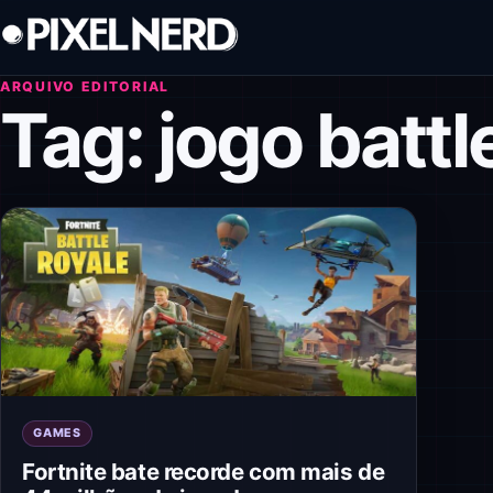
Pular para o conteúdo
ARQUIVO EDITORIAL
Tag:
jogo battl
GAMES
Fortnite bate recorde com mais de