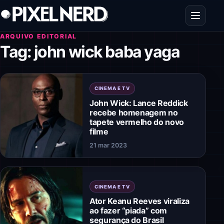
Pular para o conteúdo
Abrir men
ARQUIVO EDITORIAL
Tag:
john wick baba yaga
CINEMA E TV
John Wick: Lance Reddick
recebe homenagem no
tapete vermelho do novo
filme
21 mar 2023
CINEMA E TV
Ator Keanu Reeves viraliza
ao fazer “piada” com
segurança do Brasil