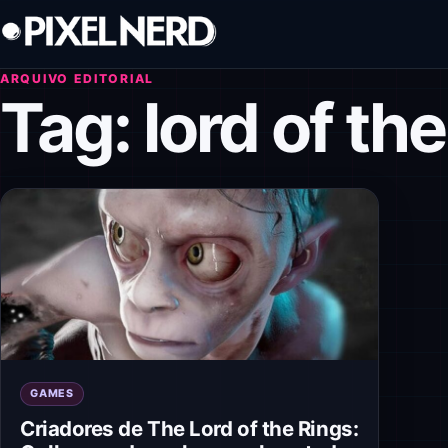
Pular para o conteúdo
ARQUIVO EDITORIAL
Tag:
lord of th
GAMES
Criadores de The Lord of the Rings: