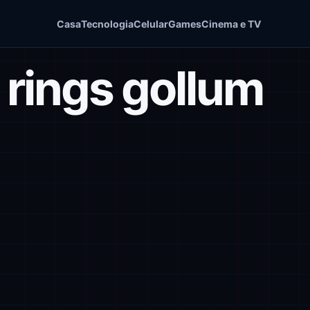
Casa
Tecnologia
Celular
Games
Cinema e TV
e rings gollum