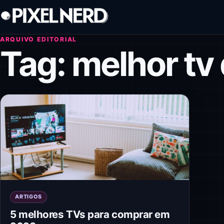
Pular para o conteúdo
ARQUIVO EDITORIAL
Tag:
melhor tv
ARTIGOS
5 melhores TVs para comprar em