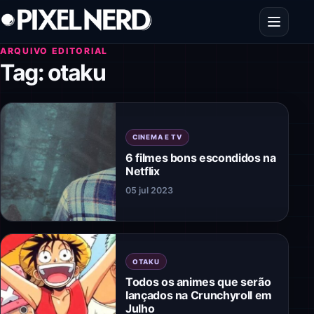
Pular para o conteúdo
Abrir men
ARQUIVO EDITORIAL
Tag:
otaku
CINEMA E TV
6 filmes bons escondidos na
Netflix
05 jul 2023
OTAKU
Todos os animes que serão
lançados na Crunchyroll em
Julho