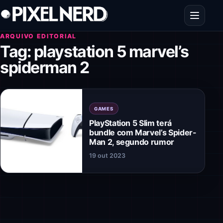
Pular para o conteúdo
Abrir men
ARQUIVO EDITORIAL
Tag:
playstation 5 marvel’s
spiderman 2
GAMES
PlayStation 5 Slim terá
bundle com Marvel’s Spider-
Man 2, segundo rumor
19 out 2023