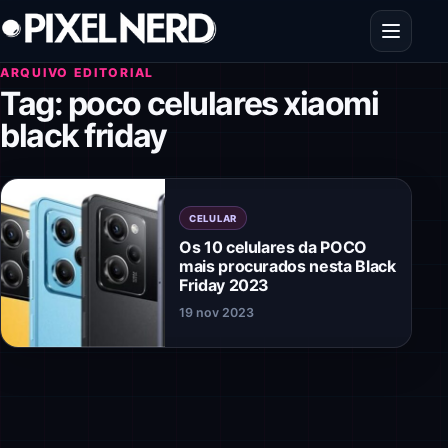
Pular para o conteúdo
Abrir men
ARQUIVO EDITORIAL
Tag:
poco celulares xiaomi
black friday
CELULAR
Os 10 celulares da POCO
mais procurados nesta Black
Friday 2023
19 nov 2023