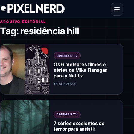
Pular para o conteúdo
Abrir men
ARQUIVO EDITORIAL
Tag:
residência hill
CINEMA E TV
Os 6 melhores filmes e
séries de Mike Flanagan
para a Netflix
15 out 2023
CINEMA E TV
7 séries excelentes de
terror para assistir