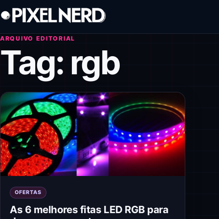
Pular para o conteúdo
ARQUIVO EDITORIAL
Tag:
rgb
OFERTAS
As 6 melhores fitas LED RGB para