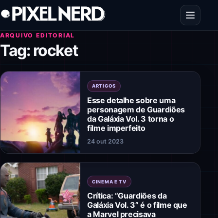
Pular para o conteúdo
Abrir men
ARQUIVO EDITORIAL
Tag:
rocket
ARTIGOS
Esse detalhe sobre uma
personagem de Guardiões
da Galáxia Vol. 3 torna o
filme imperfeito
24 out 2023
CINEMA E TV
Crítica: “Guardiões da
Galáxia Vol. 3” é o filme que
a Marvel precisava