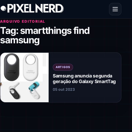
Pular para o conteúdo
Abrir men
ARQUIVO EDITORIAL
Tag:
smartthings find
samsung
ARTIGOS
Samsung anuncia segunda
geração do Galaxy SmartTag
05 out 2023