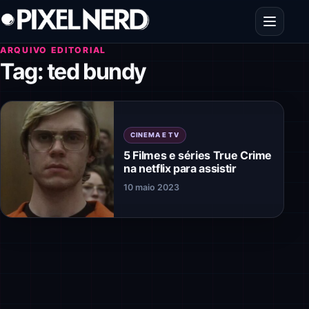
Pular para o conteúdo
Abrir men
ARQUIVO EDITORIAL
Tag:
ted bundy
CINEMA E TV
5 Filmes e séries True Crime
na netflix para assistir
10 maio 2023