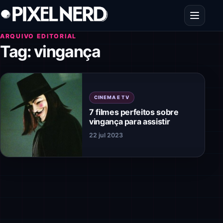
Pular para o conteúdo
Abrir men
ARQUIVO EDITORIAL
Tag:
vingança
CINEMA E TV
7 filmes perfeitos sobre
vingança para assistir
22 jul 2023