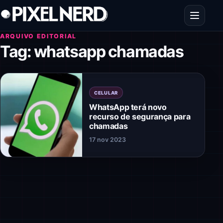
Pular para o conteúdo
Abrir men
ARQUIVO EDITORIAL
Tag:
whatsapp chamadas
CELULAR
WhatsApp terá novo
recurso de segurança para
chamadas
17 nov 2023