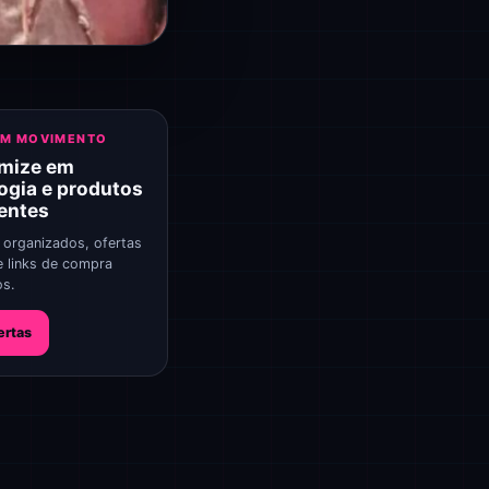
EM MOVIMENTO
mize em
ogia e produtos
gentes
 organizados, ofertas
e links de compra
os.
ertas