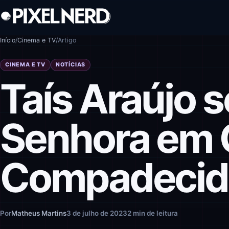
Pular para o conteúdo
Início
/
Cinema e TV
/
Artigo
CINEMA E TV
NOTÍCIAS
Taís Araújo 
Senhora em 
Compadecid
Por
Matheus Martins
3 de julho de 2023
2 min de leitura