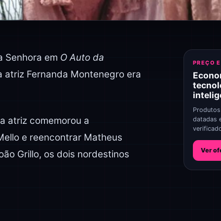
ssa Senhora em
O Auto da
PREÇO 
a atriz Fernanda Montenegro era
Econo
tecnol
inteli
Produtos
 a atriz comemorou a
datadas 
verificad
 Mello e reencontrar Matheus
Ver of
ão Grillo, os dois nordestinos