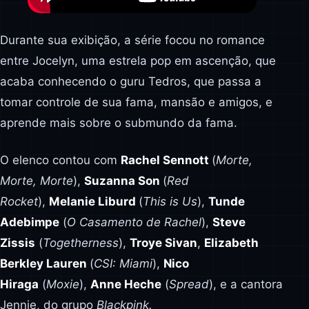
Durante sua exibição, a série focou no romance
entre Jocelyn, uma estrela pop em ascenção, que
acaba conhecendo o guru Tedros, que passa a
tomar controle de sua fama, mansão e amigos, e
aprende mais sobre o submundo da fama.
O elenco contou com
Rachel Sennott
(
Morte,
Morte, Morte
),
Suzanna Son
(
Red
Rocket
),
Melanie Liburd
(
This is Us
),
Tunde
Adebimpe
(
O Casamento de Rachel
),
Steve
Zissis
(
Togetherness
),
Troye Sivan
,
Elizabeth
Berkley Lauren
(
CSI: Miami
),
Nico
Hiraga
(
Moxie
),
Anne Heche
(
Spread
), e a cantora
Jennie, do grupo
Blackpink.