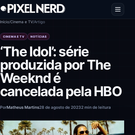
Pular para o conteúdo
Abrir men
Início
/
Cinema e TV
/
Artigo
CINEMA E TV
NOTÍCIAS
‘The Idol’: série
produzida por The
Weeknd é
cancelada pela HBO
Por
Matheus Martins
28 de agosto de 2023
2 min de leitura