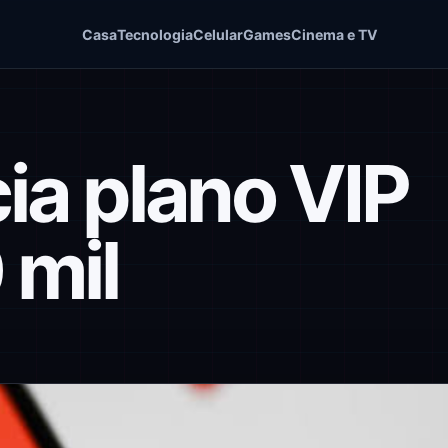
Casa
Tecnologia
Celular
Games
Cinema e TV
ia plano VIP
 mil