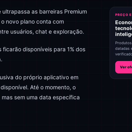
 ultrapassa as barreiras Premium
PREÇO 
, o novo plano conta com
Econo
tecnol
tre usuários, chat e exploração.
inteli
Produtos
os ficarão disponíveis para 1% dos
datadas 
verificad
.
Ver of
usiva do próprio aplicativo em
 disponível. Até o momento, o
r, mas sem uma data específica