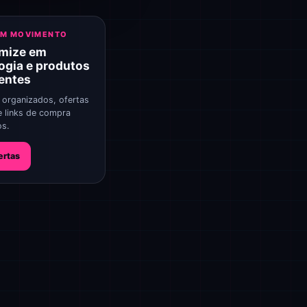
EM MOVIMENTO
mize em
ogia e produtos
gentes
 organizados, ofertas
e links de compra
os.
ertas