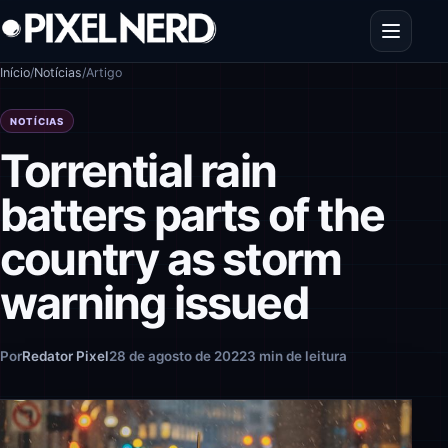
Pular para o conteúdo
Abrir men
Início
/
Notícias
/
Artigo
NOTÍCIAS
Torrential rain
batters parts of the
country as storm
warning issued
Por
Redator Pixel
28 de agosto de 2022
3 min de leitura