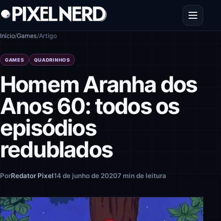
Pular para o conteúdo
Abrir men
Início
/
Games
/
Artigo
GAMES
QUADRINHOS
Homem Aranha dos
Anos 60: todos os
episódios
redublados
Por
Redator Pixel
14 de junho de 2020
7 min de leitura