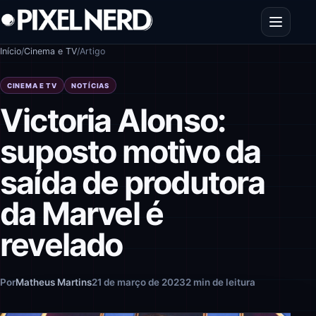
Pular para o conteúdo
Abrir men
Início
/
Cinema e TV
/
Artigo
CINEMA E TV
NOTÍCIAS
Victoria Alonso:
suposto motivo da
saída de produtora
da Marvel é
revelado
Por
Matheus Martins
21 de março de 2023
2 min de leitura