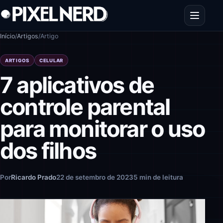
Pular para o conteúdo
Abrir men
Início
/
Artigos
/
Artigo
ARTIGOS
CELULAR
7 aplicativos de
controle parental
para monitorar o uso
dos filhos
Por
Ricardo Prado
22 de setembro de 2023
5 min de leitura