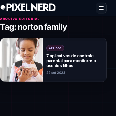
Pular para o conteúdo
Abrir men
ARQUIVO EDITORIAL
Tag:
norton family
ARTIGOS
7 aplicativos de controle
parental para monitorar o
uso dos filhos
22 set 2023