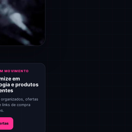
EM MOVIMENTO
mize em
ogia e produtos
gentes
 organizados, ofertas
e links de compra
os.
ertas