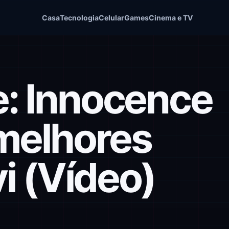
Casa
Tecnologia
Celular
Games
Cinema e TV
e: Innocence
melhores
vi (Vídeo)