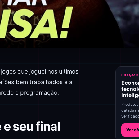
jogos que joguei nos últimos
PREÇO 
efões bem trabalhados e a
Econo
tecnol
nredo e programação.
inteli
Produtos
datadas 
verificad
e seu final
Ver of