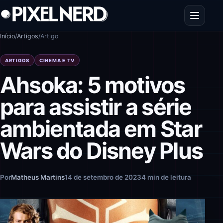
Pular para o conteúdo
Abrir men
Início
/
Artigos
/
Artigo
ARTIGOS
CINEMA E TV
Ahsoka: 5 motivos
para assistir a série
ambientada em Star
Wars do Disney Plus
Por
Matheus Martins
14 de setembro de 2023
4 min de leitura