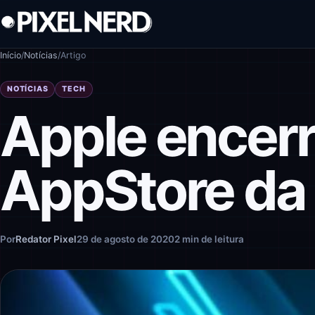
Pular para o conteúdo
Início
/
Notícias
/
Artigo
NOTÍCIAS
TECH
Apple encerr
AppStore da
Por
Redator Pixel
29 de agosto de 2020
2 min de leitura