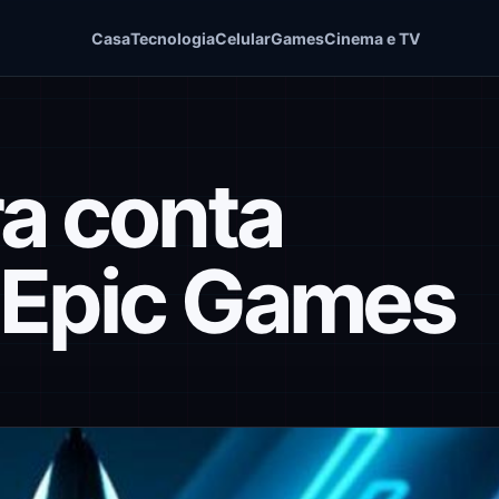
Casa
Tecnologia
Celular
Games
Cinema e TV
a conta
 Epic Games