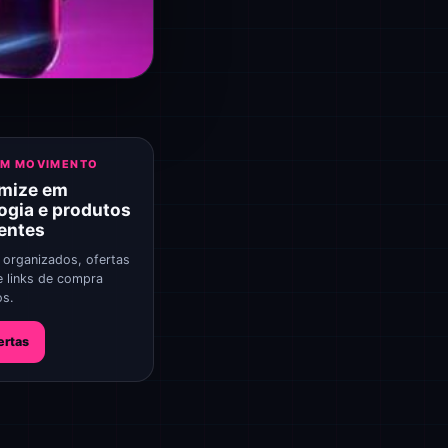
EM MOVIMENTO
mize em
ogia e produtos
gentes
 organizados, ofertas
e links de compra
os.
ertas