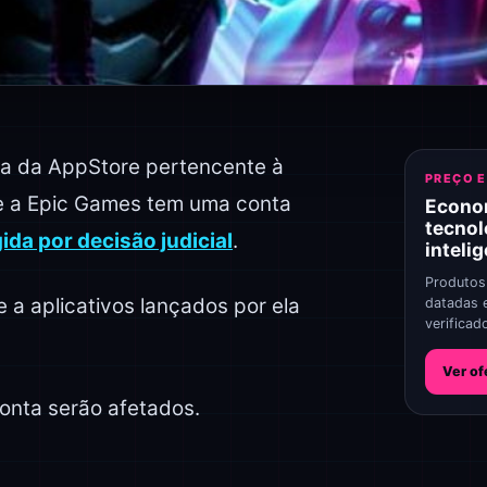
nta da AppStore pertencente à
PREÇO 
ue a Epic Games tem uma conta
Econo
tecnol
ida por decisão judicial
.
inteli
Produtos
a aplicativos lançados por ela
datadas 
verificad
Ver of
conta serão afetados.