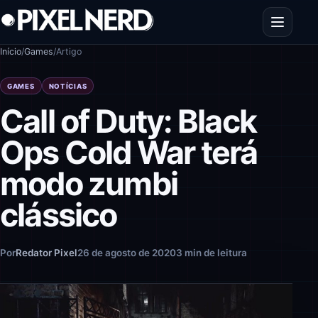
Pular para o conteúdo
Abrir men
Início
/
Games
/
Artigo
GAMES
NOTÍCIAS
Call of Duty: Black
Ops Cold War terá
modo zumbi
clássico
Por
Redator Pixel
26 de agosto de 2020
3 min de leitura