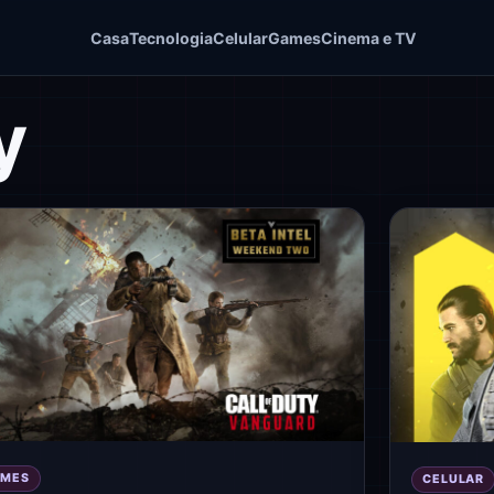
Casa
Tecnologia
Celular
Games
Cinema e TV
y
AMES
CELULAR