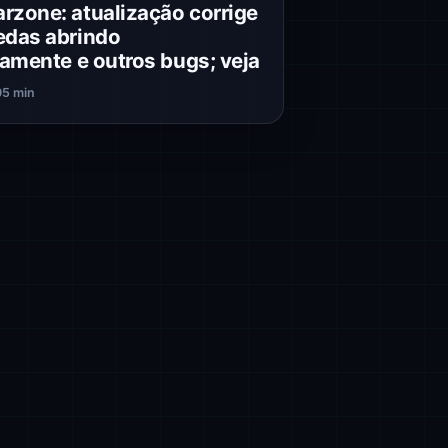
zone: atualização corrige
edas abrindo
iamente e outros bugs; veja
0
5 min