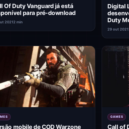
ll Of Duty Vanguard já está
Digital
sponível para pré-download
desenvo
Duty Mo
ut 2021
2 min
29 out 2021
AMES
GAMES
rsão mobile de COD Warzone
Call of