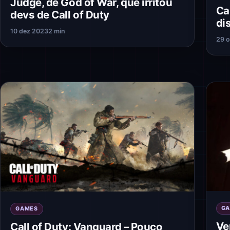
Judge, de God of War, que irritou
Ca
devs de Call of Duty
di
10 dez 2023
2 min
29 o
G
GAMES
Ve
Call of Duty: Vanguard – Pouco