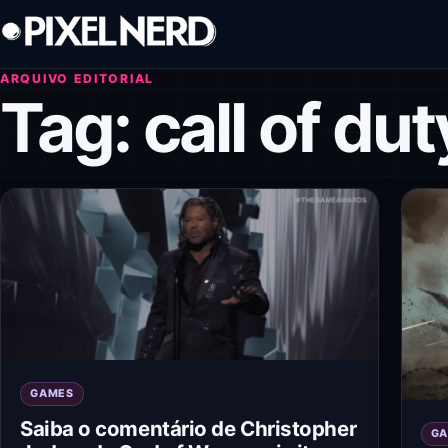
Pular para o conteúdo
ARQUIVO EDITORIAL
Tag:
call of dut
GAMES
Saiba o comentário de Christopher
G