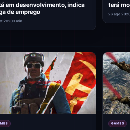
tá em desenvolvimento, indica
terá mo
ga de emprego
26 ago 202
et 2020
3 min
AMES
GAMES