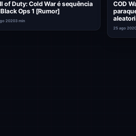
ll of Duty: Cold War é sequência
COD War
 Black Ops 1 [Rumor]
paraqu
aleator
ago 2020
3 min
25 ago 202