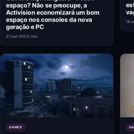
es
espaço? Não se preocupe, a
va
Activision economizará um bom
espaço nos consoles da nova
16 s
geração e PC
27 out 2021
2 min
G
GAMES