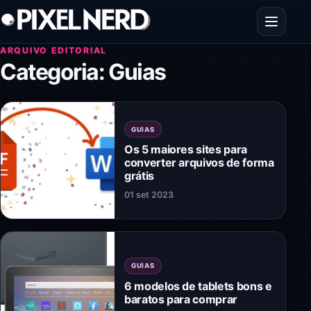
Pular para o conteúdo
Abrir men
ARQUIVO EDITORIAL
Categoria:
Guias
GUIAS
Os 5 maiores sites para
converter arquivos de forma
grátis
01 set 2023
GUIAS
6 modelos de tablets bons e
baratos para comprar